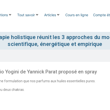
tions
Tout savoir
Articles
Cours en ligne
Compte ét
pie holistique réunit les 3 approches du mo
scientifique, énergétique et empirique
io Yogini de Yannick Parat proposé en spray
ême formulation que nos parfums aux huiles essentielles pures.
ou deux chakras.