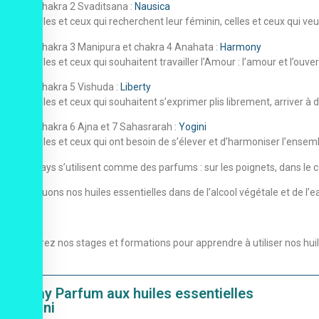
Chakra 2 Svaditsana :
Nausica
Pour celles et ceux qui recherchent leur féminin, celles et ceux qui veu
Chakra 3 Manipura et chakra 4 Anahata :
Harmony
Pour celles et ceux qui souhaitent travailler l’Amour : l’amour et l’ouve
Chakra 5 Vishuda :
Liberty
Pour celles et ceux qui souhaitent s’exprimer plis librement, arriver à 
Chakra 6 Ajna et 7 Sahasrarah :
Yogini
Pour celles et ceux qui ont besoin de s’élever et d’harmoniser l’ensem
Ces sprays s’utilisent comme des parfums : sur les poignets, dans le 
Nous diluons nos huiles essentielles dans de l’alcool végétale et de l’ea
Découvrez nos stages et formations pour apprendre à utiliser nos huil
Spray Parfum aux huiles essentielles
Yogini