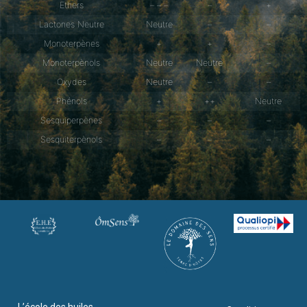
Ethers
– – –
–
+
Lactones Neutre
Neutre
–
–
Monoterpènes
+
+
–
Monoterpènols
Neutre
Neutre
–
Oxydes
Neutre
–
–
Phénols
+
++
Neutre
Sesquiperpènes
–
–
–
Sesquiterpènols
–
–
–
L’école des huiles