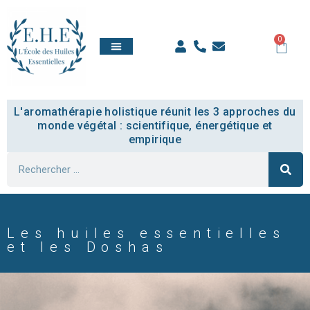
0
QUI SOMMES NOUS
TOUT SAVOIR
COMPTE ÉTUDIANT
L'aromathérapie holistique réunit les 3 approches du
monde végétal : scientifique, énergétique et
empirique
Les huiles essentielles
et les Doshas