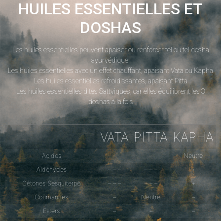
HUILES ESSENTIELLES ET
DOSHAS
Les huiles essentielles peuvent apaiser ou renforcer tel ou tel dosha
ayurvédique.
Les huiles essentielles avec un effet chauffant, apaisant Vata ou Kapha
Les huiles essentielles refroidissantes, apaisant Pitta
Les huiles essentielles dites Sattviques, car elles équilibrent les 3
doshas à la fois
VATA
PITTA
KAPHA
Acides
–
–
Neutre
Aldéhydes
– – –
– – –
+
Cétones Sesquiterpè
– – –
– – –
+
Coumarines
–
Neutre
–
Esters
–
–
–