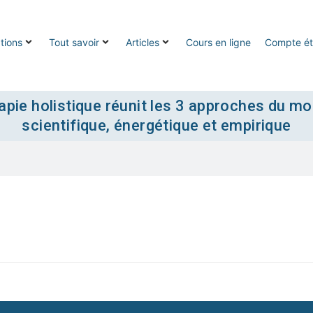
tions
Tout savoir
Articles
Cours en ligne
Compte ét
pie holistique réunit les 3 approches du mo
scientifique, énergétique et empirique
on