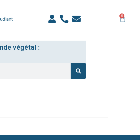
0
udiant
nde végétal :