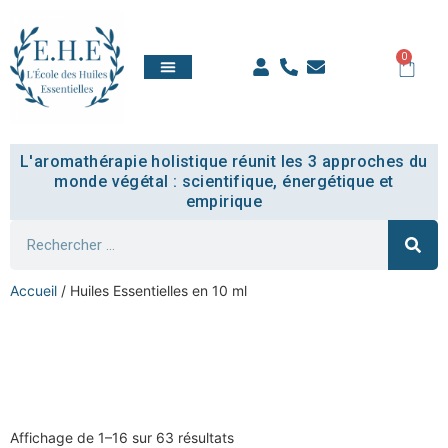
0
QUI SOMMES NOUS
TOUT SAVOIR
COMPTE ÉTUDIANT
L'aromathérapie holistique réunit les 3 approches du
monde végétal : scientifique, énergétique et
empirique
Accueil
/ Huiles Essentielles en 10 ml
Huiles Essentielles en
10 ml
Affichage de 1–16 sur 63 résultats