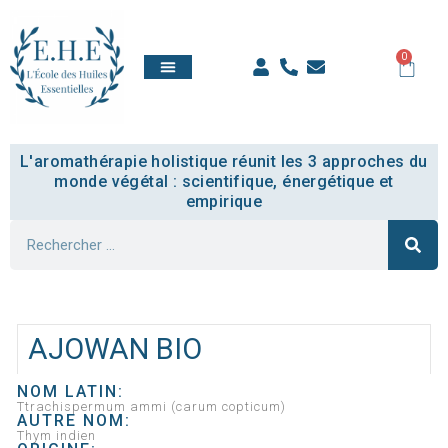
0
QUI SOMMES NOUS
TOUT SAVOIR
COMPTE ÉTUDIANT
L'aromathérapie holistique réunit les 3 approches du
monde végétal : scientifique, énergétique et
empirique
AJOWAN BIO
NOM LATIN:
Ttrachispermum ammi (carum copticum)
AUTRE NOM:
Thym indien