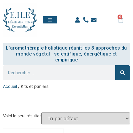
0
QUI SOMMES NOUS
TOUT SAVOIR
COMPTE ÉTUDIANT
L'aromathérapie holistique réunit les 3 approches du
monde végétal : scientifique, énergétique et
empirique
Accueil
/ Kits et paniers
Kits et paniers
Voici le seul résultat