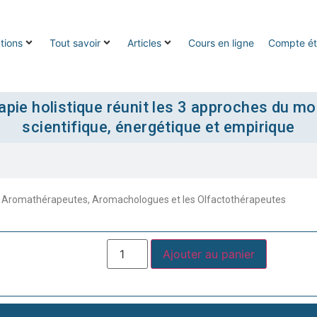
tions
Tout savoir
Articles
Cours en ligne
Compte ét
pie holistique réunit les 3 approches du mo
scientifique, énergétique et empirique
 les Aromathérapeutes, Aromachologues et les Olfactothérapeutes
Ajouter au panier