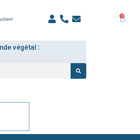
0
udiant
nde végétal :