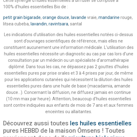
Cette synergie d’huiles essentielles à diffuser se compose à
100% d’huiles essentielles Bio de :
petit grain bigarade
,
orange douce
,
lavande
vraie,
mandarine
rouge,
litsea cubeba,
lavandin
,
ravintsara
, santal
Les indications d’utilisation des huiles essentielles notées ci-dessus
sont d’ouvrages scientifiques de référence, mais elles ne
constituent aucunement une information médicale. L’utilisation des
huiles essentielles nécessite un diagnostic au cas par cas lors d’une
consultation par un médecin ou un spécialiste d’aromathérapie
diplômé. Dans tous les cas, ne dépassez pas 2 gouttes d’huiles
essentielles pures par prise orales et 3 à 4 prises par jour, de même
pour les applications cutanées qui nécessitent la dilution des huiles
essentielles pures dans une huile de base (macadamia, amande
douce…). Concernant la diffusion, ne diffusez jamais en continue
(10 mn max par heure). Attention, beaucoup d’huiles essentielles
sont contre indiquées aux enfants de mois de 7 ans et aux femmes
enceintes ou allaitantes.
Découvrez aussi toutes
les huiles essentielles
pures HEBBD de la maison Ômsens ! Toutes