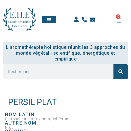
0
QUI SOMMES NOUS
TOUT SAVOIR
COMPTE ÉTUDIANT
L'aromathérapie holistique réunit les 3 approches du
monde végétal : scientifique, énergétique et
empirique
PERSIL PLAT
NOM LATIN:
Petroselinum sativum apioliferum
AUTRE NOM:
N.C.