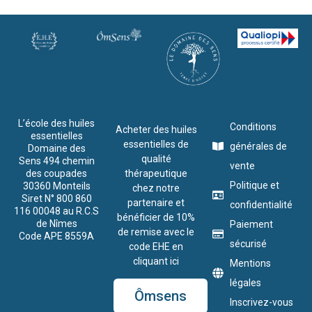
L’école des huiles
Conditions
Acheter des huiles
essentielles
essentielles de
générales de
Domaine des
qualité
Sens 494 chemin
vente
des coupades
thérapeutique
Politique et
30360 Monteils
chez notre
Siret N° 800 860
partenaire et
confidentialité
116 00048 au R.C.S
bénéficier de 10%
de Nîmes
Paiement
de remise avec le
Code APE 8559A
sécurisé
code EHE en
cliquant ici
Mentions
légales
Ômsens
Inscrivez-vous