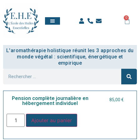
0
QUI SOMMES NOUS
TOUT SAVOIR
COMPTE ÉTUDIANT
L'aromathérapie holistique réunit les 3 approches du
monde végétal : scientifique, énergétique et
empirique
Pension complète journalière en
85,00
€
hébergement individuel
Ajouter au panier