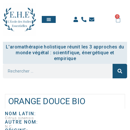
0
QUI SOMMES NOUS
TOUT SAVOIR
COMPTE ÉTUDIANT
L'aromathérapie holistique réunit les 3 approches du
monde végétal : scientifique, énergétique et
empirique
ORANGE DOUCE BIO
NOM LATIN:
Citrus sinensis
AUTRE NOM:
N.C.