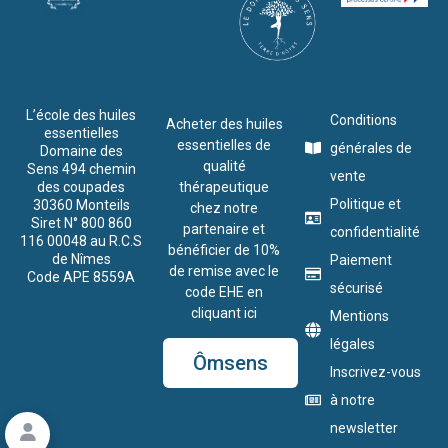
L’école des huiles
Conditions
Acheter des huiles
essentielles
essentielles de
générales de
Domaine des
qualité
Sens 494 chemin
vente
des coupades
thérapeutique
Politique et
30360 Monteils
chez notre
Siret N° 800 860
partenaire et
confidentialité
116 00048 au R.C.S
bénéficier de 10%
de Nîmes
Paiement
de remise avec le
Code APE 8559A
sécurisé
code EHE en
cliquant ici
Mentions
légales
Ômsens
Inscrivez-vous
à notre
newsletter