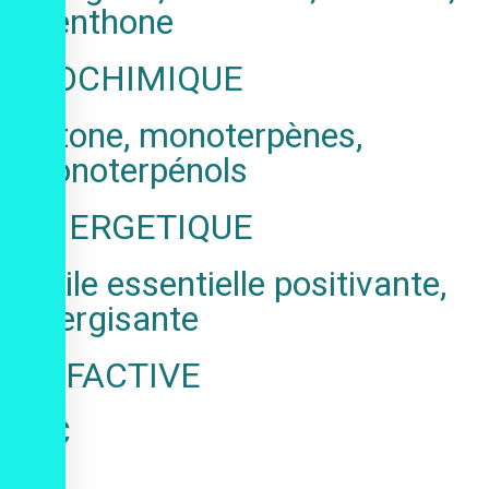
menthone
BIOCHIMIQUE
cétone, monoterpènes,
monoterpénols
ENERGETIQUE
Huile essentielle positivante,
énergisante
OLFACTIVE
NC