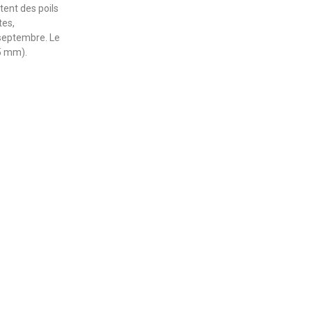
tent des poils
tes,
à septembre. Le
,5 mm).