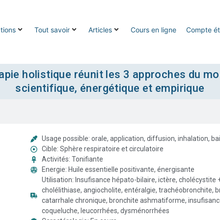
tions
Tout savoir
Articles
Cours en ligne
Compte ét
pie holistique réunit les 3 approches du mo
scientifique, énergétique et empirique
Usage possible: orale, application, diffusion, inhalation, ba
Cible: Sphère respiratoire et circulatoire
Activités: Tonifiante
Energie: Huile essentielle positivante, énergisante
Utilisation: Insufisance hépato-bilaire, ictère, cholécystite 
cholélithiase, angiocholite, entéralgie, trachéobronchite, 
catarrhale chronique, bronchite ashmatiforme, insufisance
coqueluche, leucorrhées, dysménorrhées