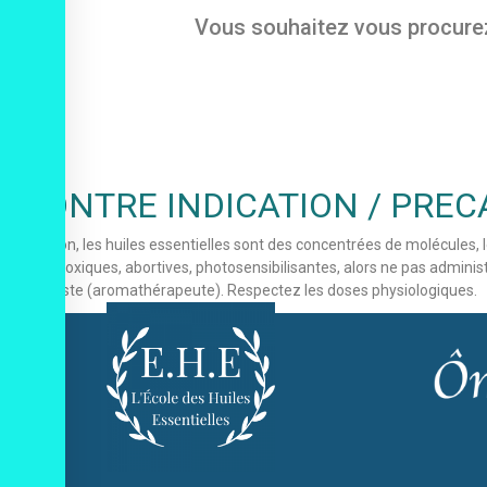
Vous souhaitez vous procurez c
CONTRE INDICATION / PREC
Attention, les huiles essentielles sont des concentrées de molécules, 
hépatotoxiques, abortives, photosensibilisantes, alors ne pas admini
spécialiste (aromathérapeute). Respectez les doses physiologiques.