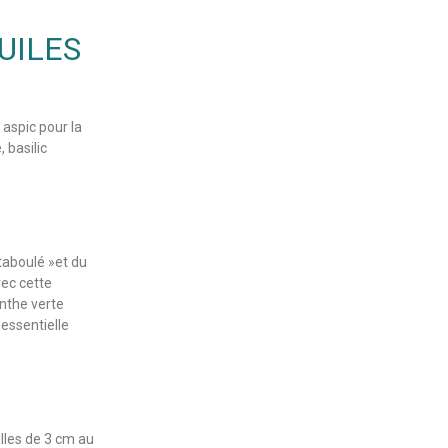
UILES
aspic pour la
 basilic
taboulé »et du
vec cette
enthe verte
essentielle
illes de 3 cm au