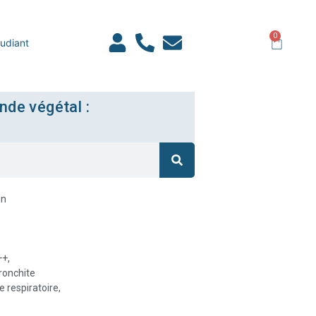
0
udiant
nde végétal :
in
++,
bronchite
 respiratoire,