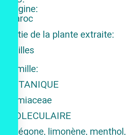
Origine:
Maroc
Partie de la plante extraite:
Feuilles
Famille:
BOTANIQUE
Lamiaceae
MOLECULAIRE
pulégone, limonène, menthol,