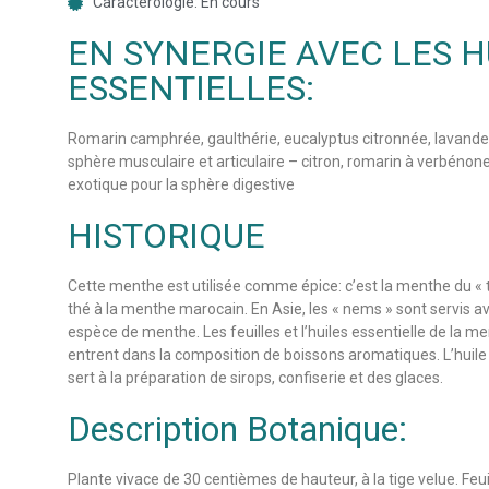
Caractérologie: En cours
EN SYNERGIE AVEC LES H
ESSENTIELLES:
Romarin camphrée, gaulthérie, eucalyptus citronnée, lavande 
sphère musculaire et articulaire – citron, romarin à verbénone,
exotique pour la sphère digestive
HISTORIQUE
Cette menthe est utilisée comme épice: c’est la menthe du « 
thé à la menthe marocain. En Asie, les « nems » sont servis a
espèce de menthe. Les feuilles et l’huiles essentielle de la m
entrent dans la composition de boissons aromatiques. L’huile 
sert à la préparation de sirops, confiserie et des glaces.
Description Botanique:
Plante vivace de 30 centièmes de hauteur, à la tige velue. Feu