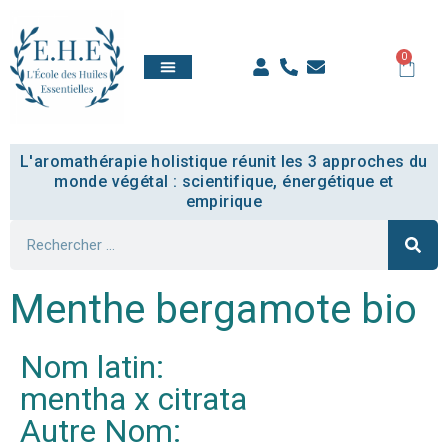
0
QUI SOMMES NOUS
TOUT SAVOIR
COMPTE ÉTUDIANT
L'aromathérapie holistique réunit les 3 approches du
monde végétal : scientifique, énergétique et
empirique
Menthe bergamote bio
Nom latin:
mentha x citrata
Autre Nom: