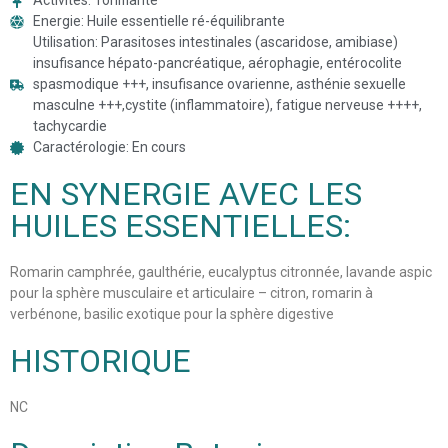
Activités: Tonifiante
Energie: Huile essentielle ré-équilibrante
Utilisation: Parasitoses intestinales (ascaridose, amibiase)
insufisance hépato-pancréatique, aérophagie, entérocolite
spasmodique +++, insufisance ovarienne, asthénie sexuelle
masculne +++,cystite (inflammatoire), fatigue nerveuse ++++,
tachycardie
Caractérologie: En cours
EN SYNERGIE AVEC LES
HUILES ESSENTIELLES:
Romarin camphrée, gaulthérie, eucalyptus citronnée, lavande aspic
pour la sphère musculaire et articulaire – citron, romarin à
verbénone, basilic exotique pour la sphère digestive
HISTORIQUE
NC