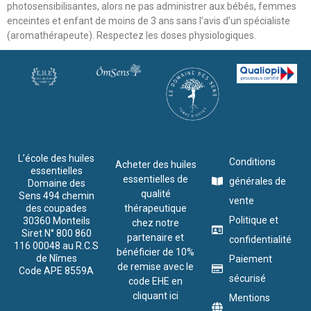
photosensibilisantes, alors ne pas administrer aux bébés, femmes
enceintes et enfant de moins de 3 ans sans l’avis d’un spécialiste
(aromathérapeute). Respectez les doses physiologiques.
L’école des huiles
Conditions
Acheter des huiles
essentielles
essentielles de
générales de
Domaine des
qualité
Sens 494 chemin
vente
des coupades
thérapeutique
Politique et
30360 Monteils
chez notre
Siret N° 800 860
partenaire et
confidentialité
116 00048 au R.C.S
bénéficier de 10%
de Nîmes
Paiement
de remise avec le
Code APE 8559A
sécurisé
code EHE en
cliquant ici
Mentions