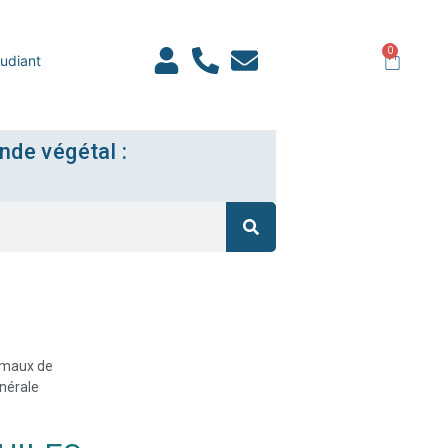
0
udiant
nde végétal :
, maux de
énérale