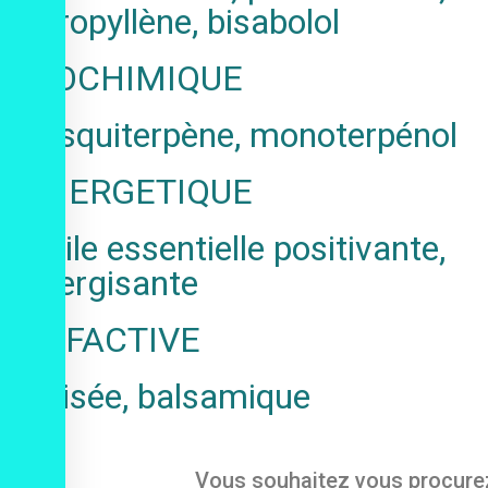
caropyllène, bisabolol
BIOCHIMIQUE
Sesquiterpène, monoterpénol
ENERGETIQUE
Huile essentielle positivante,
énergisante
OLFACTIVE
Boisée, balsamique
Vous souhaitez vous procurez c