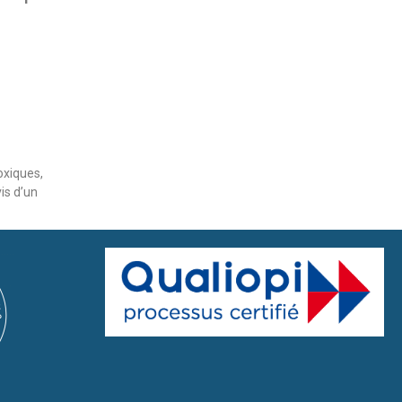
oxiques,
is d’un