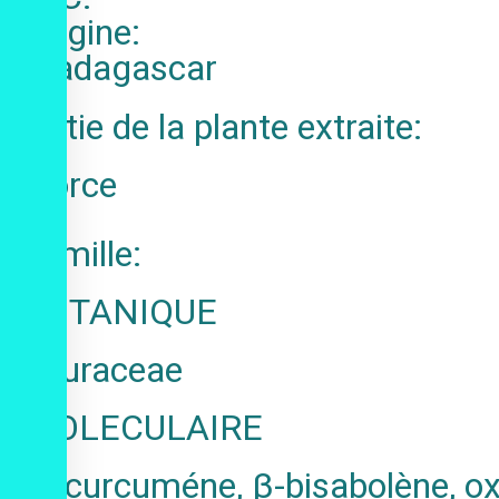
Origine:
Madagascar
Partie de la plante extraite:
Ecorce
Famille:
BOTANIQUE
Lauraceae
MOLECULAIRE
ar-curcuméne, β-bisabolène, ox