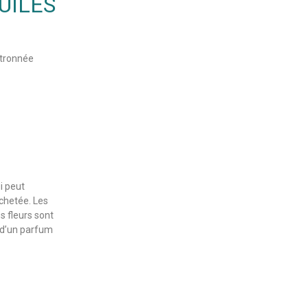
UILES
itronnée
i peut
chetée. Les
s fleurs sont
t d’un parfum