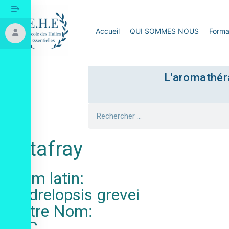
Accueil
QUI SOMMES NOUS
Forma
L'aromathéra
Katafray
Nom latin:
Cedrelopsis grevei
Autre Nom:
N.C.