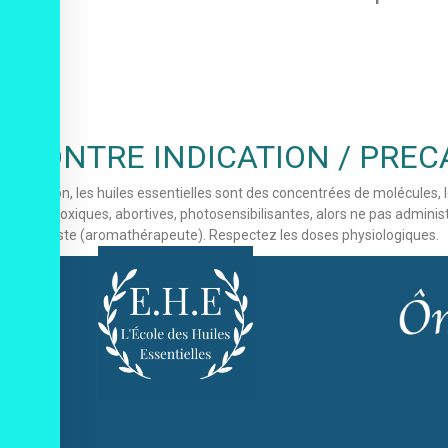
CONTRE INDICATION / PREC
Attention, les huiles essentielles sont des concentrées de molécules, 
hépatotoxiques, abortives, photosensibilisantes, alors ne pas admini
spécialiste (aromathérapeute). Respectez les doses physiologiques.