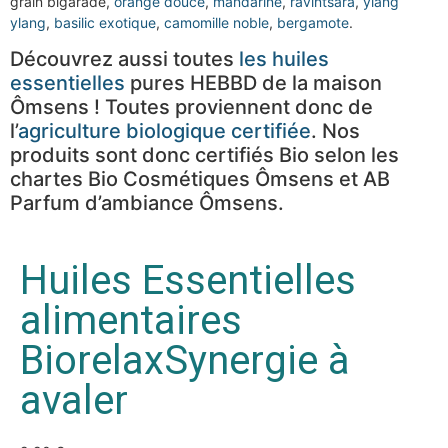
grain bigarade,
orange douce
,
mandarine
,
ravintsara
,
ylang
ylang
,
basilic exotique
,
camomille noble
,
bergamote
.
Découvrez aussi toutes
les huiles
essentielles
pures HEBBD de la maison
Ômsens ! Toutes proviennent donc de
l’
agriculture biologique certifiée
. Nos
produits sont donc certifiés Bio selon les
chartes Bio Cosmétiques Ômsens et AB
Parfum d’ambiance Ômsens.
Huiles Essentielles
alimentaires
BiorelaxSynergie à
avaler