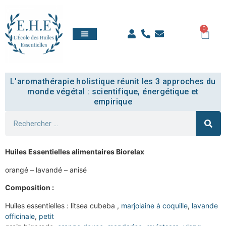
0
QUI SOMMES NOUS
TOUT SAVOIR
COMPTE ÉTUDIANT
L'aromathérapie holistique réunit les 3 approches du
monde végétal : scientifique, énergétique et
empirique
Huiles Essentielles alimentaires Biorelax
orangé – lavandé – anisé
Composition :
Huiles essentielles : litsea cubeba ,
marjolaine à coquille
,
lavande
officinale
,
petit