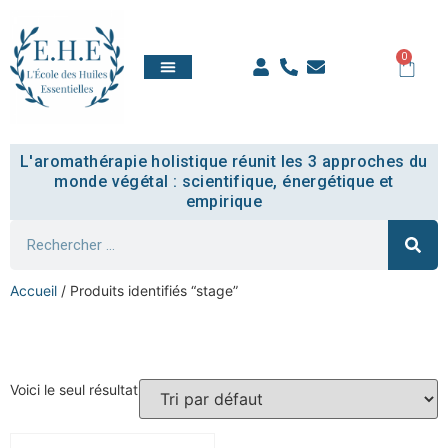
0
QUI SOMMES NOUS
TOUT SAVOIR
COMPTE ÉTUDIANT
L'aromathérapie holistique réunit les 3 approches du
monde végétal : scientifique, énergétique et
empirique
Accueil
/ Produits identifiés “stage”
stage
Voici le seul résultat